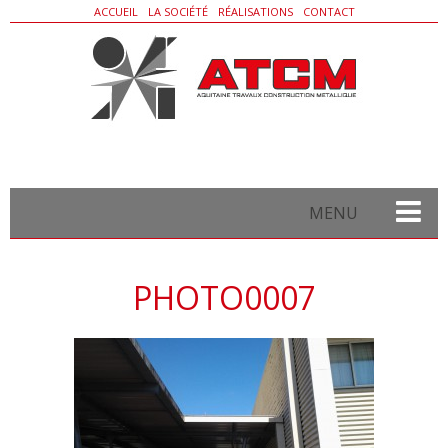
ACCUEIL
LA SOCIÉTÉ
RÉALISATIONS
CONTACT
MENU
Bâtiment métallique
PHOTO0007
Charpente
Bardage/Couverture
Serrurerie
Escalier/Garde-corps