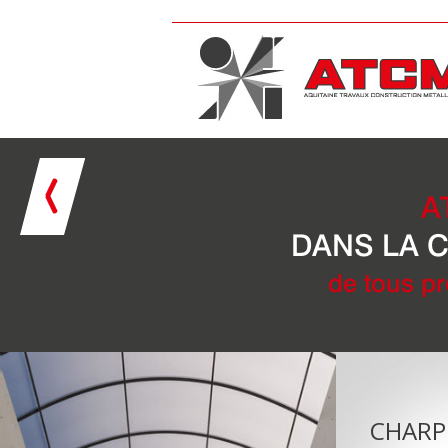
A
DANS LA C
de tous pr
CHARP