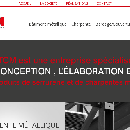
ACCUEIL
LA SOCIÉTÉ
RÉALISATIONS
CONTACT
Bâtiment métallique
Charpente
Bardage/Couvertu
TCM est une entreprise spécialis
ONCEPTION , L’ÉLABORATION 
oduits de serrurerie et de charpentes m
ENTE MÉTALLIQUE