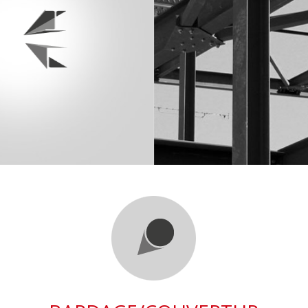
DASG
+