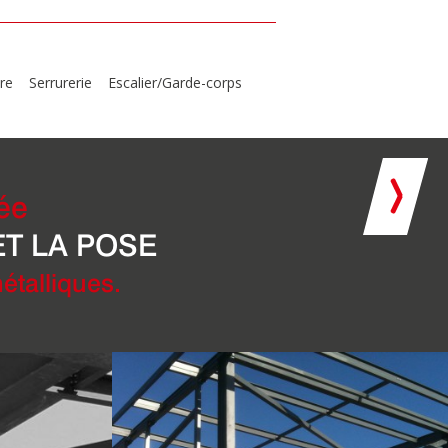
re
Serrurerie
Escalier/Garde-corps
ée
ET LA POSE
étalliques.