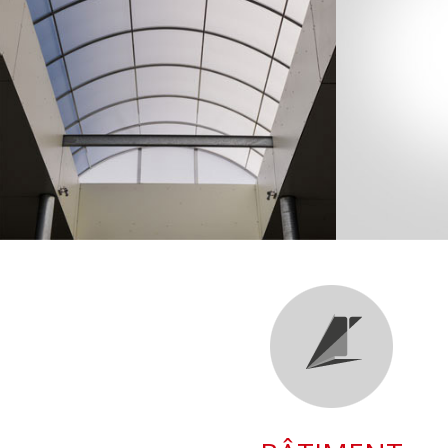
VILLA M3
+